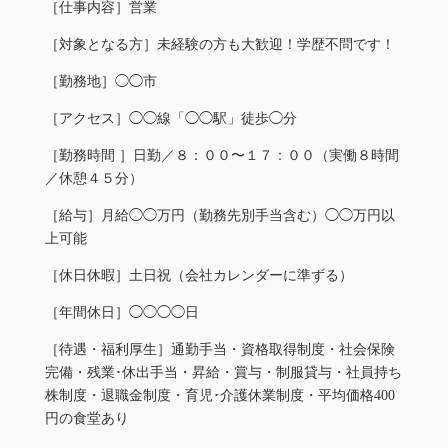
［仕事内容］
営業
［対象となる方］
未経験の方も大歓迎！学歴不問です！
［勤務地］
◯◯市
［アクセス］◯
◯線「
◯
◯駅
」徒歩◯分
［勤務時間
］
日勤／８：００〜１７：００（実働８時間
／休憩４５分）
［給与］
月給◯◯万円（勤務先別手当含む）
◯◯万円以
上可能
［休日休暇］
土日祝（会社カレンダーに準ずる）
［年間休日］◯
◯
◯
◯
日
［待遇・福利厚生］通勤手当・資格取得制度
・
社会保険
完備
・
残業･休出手当
・
昇給
・
賞与
・
制服貸与
・
社員持ち
株制度
・
退職金制度
・
育児･介護休業制度
・
平均価格400
円の食堂あり